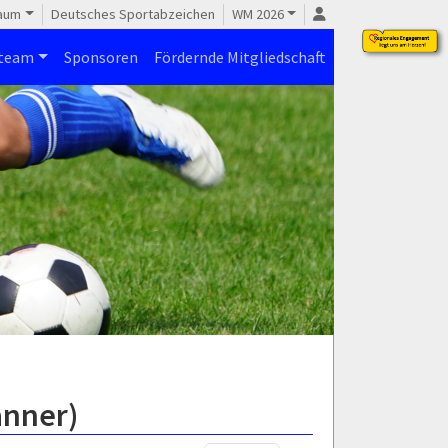
raum
Deutsches Sportabzeichen
WM 2026
steam
Sponsoren
Fördernde Mitgliedschaft
änner)