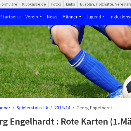
Formulare
Klubkasse.de
Fotos
Links
Busplan, Holzhütte, Vereins
Startseite
Verein
News
Männer
Jugend
Inklusion
änner
Spielerstatistik
2013/14
Georg Engelhardt
g Engelhardt : Rote Karten (1.M