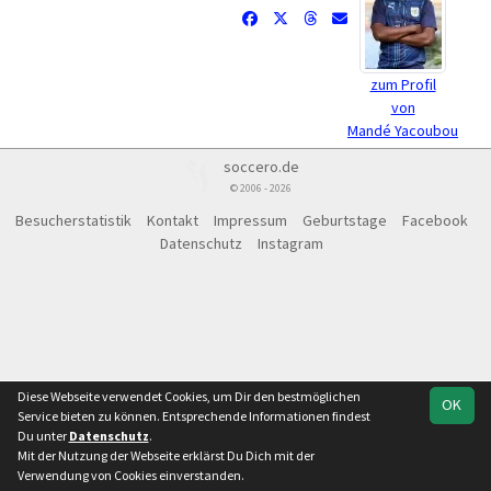
zum Profil
von
Mandé Yacoubou
soccero.de
© 2006 - 2026
Besucherstatistik
Kontakt
Impressum
Geburtstage
Facebook
Datenschutz
Instagram
Diese Webseite verwendet Cookies, um Dir den bestmöglichen
OK
Service bieten zu können. Entsprechende Informationen findest
Du unter
Datenschutz
.
Mit der Nutzung der Webseite erklärst Du Dich mit der
Verwendung von Cookies einverstanden.