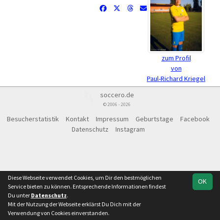
zum Profil
von
Paul-Richard Kriegel
soccero.de
© 2006 - 2026
Besucherstatistik
Kontakt
Impressum
Geburtstage
Facebook
Datenschutz
Instagram
Diese Webseite verwendet Cookies, um Dir den bestmöglichen
OK
Service bieten zu können. Entsprechende Informationen findest
Du unter
Datenschutz
.
Mit der Nutzung der Webseite erklärst Du Dich mit der
Verwendung von Cookies einverstanden.