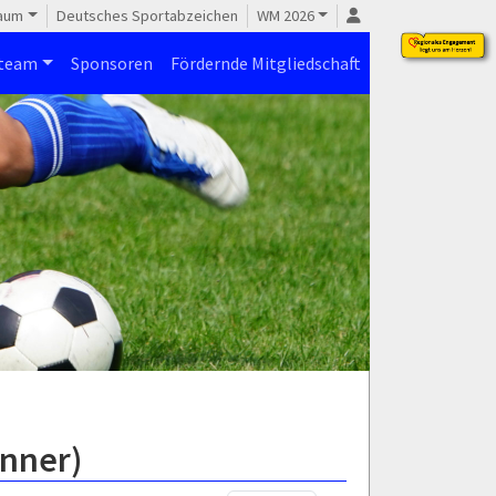
raum
Deutsches Sportabzeichen
WM 2026
steam
Sponsoren
Fördernde Mitgliedschaft
änner)