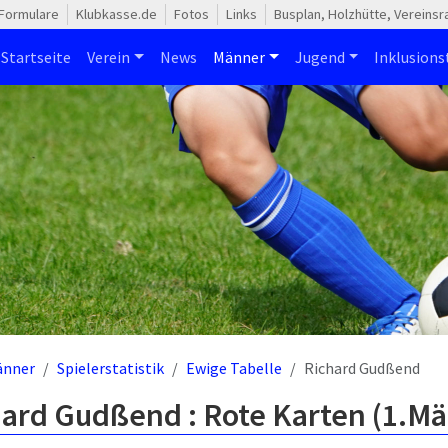
Formulare
Klubkasse.de
Fotos
Links
Busplan, Holzhütte, Vereins
Startseite
Verein
News
Männer
Jugend
Inklusion
änner
Spielerstatistik
Ewige Tabelle
Richard Gudßend
hard Gudßend : Rote Karten (1.M