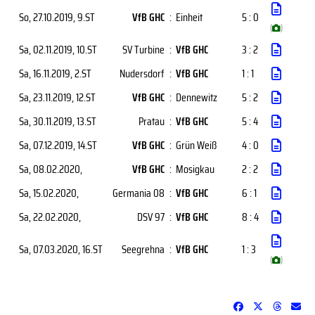
So, 27.10.2019
, 9.ST
VfB GHC
:
Einheit
5 : 0
(
)
Sa, 02.11.2019
, 10.ST
SV Turbine
:
VfB GHC
3 : 2
Sa, 16.11.2019
, 2.ST
Nudersdorf
:
VfB GHC
1 : 1
Sa, 23.11.2019
, 12.ST
VfB GHC
:
Dennewitz
5 : 2
Sa, 30.11.2019
, 13.ST
Pratau
:
VfB GHC
5 : 4
Sa, 07.12.2019
, 14.ST
VfB GHC
:
Grün Weiß
4 : 0
Sa, 08.02.2020
,
VfB GHC
:
Mosigkau
2 : 2
Sa, 15.02.2020
,
Germania 08
:
VfB GHC
6 : 1
Sa, 22.02.2020
,
DSV 97
:
VfB GHC
8 : 4
Sa, 07.03.2020
, 16.ST
Seegrehna
:
VfB GHC
1 : 3
(
)