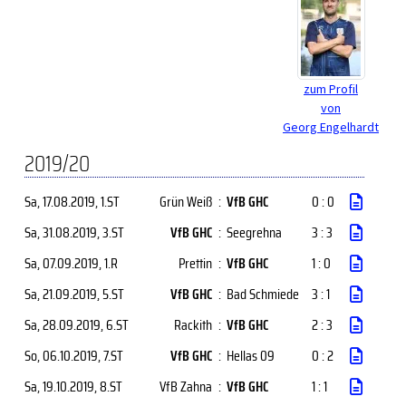
zum Profil
von
Georg Engelhardt
2019/20
Sa, 17.08.2019
, 1.ST
Grün Weiß
:
VfB GHC
0 : 0
Sa, 31.08.2019
, 3.ST
VfB GHC
:
Seegrehna
3 : 3
Sa, 07.09.2019
, 1.R
Prettin
:
VfB GHC
1 : 0
Sa, 21.09.2019
, 5.ST
VfB GHC
:
Bad Schmiede
3 : 1
Sa, 28.09.2019
, 6.ST
Rackith
:
VfB GHC
2 : 3
So, 06.10.2019
, 7.ST
VfB GHC
:
Hellas 09
0 : 2
Sa, 19.10.2019
, 8.ST
VfB Zahna
:
VfB GHC
1 : 1