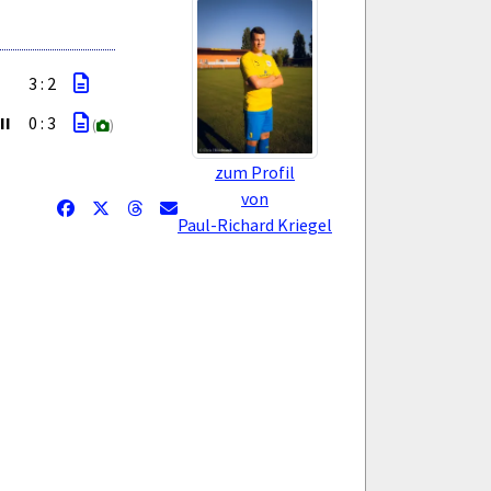
3 : 2
II
0 : 3
(
)
zum Profil
von
Paul-Richard Kriegel