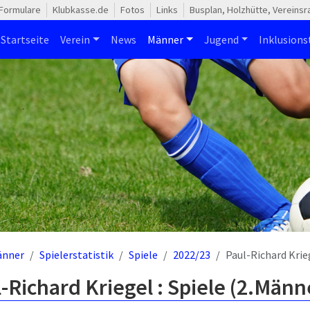
Formulare
Klubkasse.de
Fotos
Links
Busplan, Holzhütte, Vereins
Startseite
Verein
News
Männer
Jugend
Inklusion
änner
Spielerstatistik
Spiele
2022/23
Paul-Richard Krie
-Richard Kriegel : Spiele (2.Männ