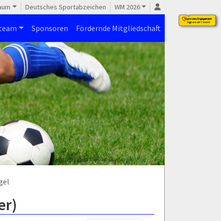
raum
Deutsches Sportabzeichen
WM 2026
steam
Sponsoren
Fördernde Mitgliedschaft
gel
er)