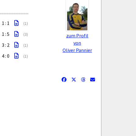
1 : 1
(1)
1 : 5
(3)
zum Profil
von
3 : 2
(1)
Oliver Pannier
4 : 0
(1)