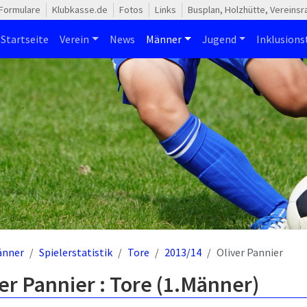
Formulare
Klubkasse.de
Fotos
Links
Busplan, Holzhütte, Vereins
Startseite
Verein
News
Männer
Jugend
Inklusion
änner
Spielerstatistik
Tore
2013/14
Oliver Pannier
er Pannier : Tore (1.Männer)