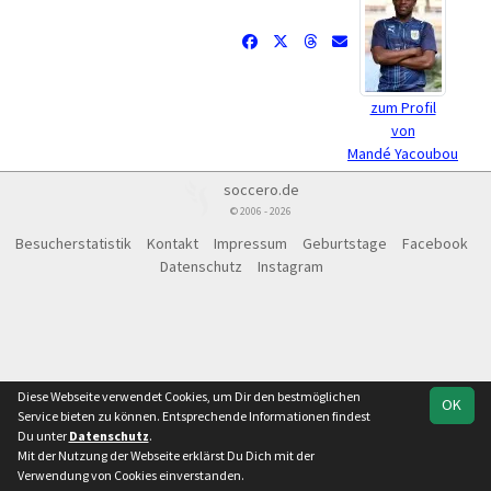
zum Profil
von
Mandé Yacoubou
soccero.de
© 2006 - 2026
Besucherstatistik
Kontakt
Impressum
Geburtstage
Facebook
Datenschutz
Instagram
Diese Webseite verwendet Cookies, um Dir den bestmöglichen
OK
Service bieten zu können. Entsprechende Informationen findest
Du unter
Datenschutz
.
Mit der Nutzung der Webseite erklärst Du Dich mit der
Verwendung von Cookies einverstanden.