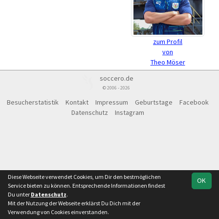
zum Profil
von
Theo Möser
soccero.de
© 2006 - 2026
Besucherstatistik
Kontakt
Impressum
Geburtstage
Facebook
Datenschutz
Instagram
Diese Webseite verwendet Cookies, um Dir den bestmöglichen
OK
Service bieten zu können. Entsprechende Informationen findest
Du unter
Datenschutz
.
Mit der Nutzung der Webseite erklärst Du Dich mit der
Verwendung von Cookies einverstanden.