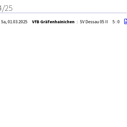
4/25
Sa, 01.03.2025
VfB Gräfenhainichen
:
SV Dessau 05 II
5 : 0