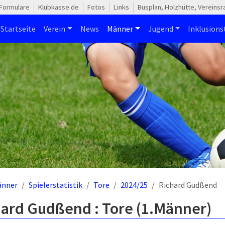
Formulare
Klubkasse.de
Fotos
Links
Busplan, Holzhütte, Vereins
Startseite
Verein
News
Männer
Jugend
Inklusion
änner
Spielerstatistik
Tore
2024/25
Richard Gudßend
hard Gudßend : Tore (1.Männer)