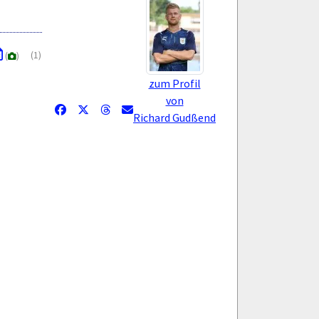
(1)
(
)
zum Profil
von
Richard Gudßend