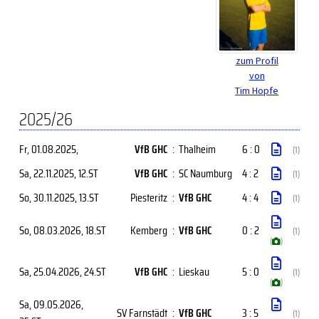
zum Profil
von
Tim Hopfe
2025/26
Fr, 01.08.2025
,
VfB GHC
:
Thalheim
6 : 0
(1)
Sa, 22.11.2025
, 12.ST
VfB GHC
:
SC Naumburg
4 : 2
(1)
So, 30.11.2025
, 13.ST
Piesteritz
:
VfB GHC
4 : 4
(1)
So, 08.03.2026
, 18.ST
Kemberg
:
VfB GHC
0 : 2
(1)
(
)
Sa, 25.04.2026
, 24.ST
VfB GHC
:
Lieskau
5 : 0
(1)
(
)
Sa, 09.05.2026
,
SV Farnstädt
:
VfB GHC
3 : 5
(1)