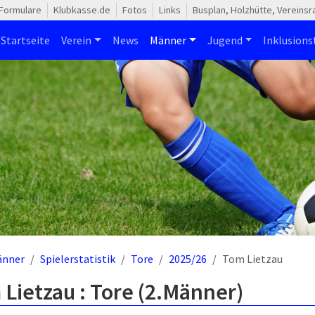
Formulare
Klubkasse.de
Fotos
Links
Busplan, Holzhütte, Vereins
Startseite
Verein
News
Männer
Jugend
Inklusion
änner
Spielerstatistik
Tore
2025/26
Tom Lietzau
Lietzau : Tore (2.Männer)