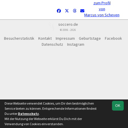
zum Profil
von
Marcus von Scheven
soccero.de
© 2006 - 2026
Besucherstatistik
Kontakt
Impressum
Geburtstage
Facebook
Datenschutz
Instagram
Diese Webseite verwendet Cookies, um Dir den bestmöglichen
OK
Service bieten zu können. Entsprechende Informationen findest
Du unter
Datenschutz
.
Mit der Nutzung der Webseite erklärst Du Dich mit der
Verwendung von Cookies einverstanden.