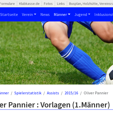
Formulare
Klubkasse.de
Fotos
Links
Busplan, Holzhütte, Vereins
Startseite
Verein
News
Männer
Jugend
Inklusion
änner
Spielerstatistik
Assists
2015/16
Oliver Pannier
er Pannier : Vorlagen (1.Männer)