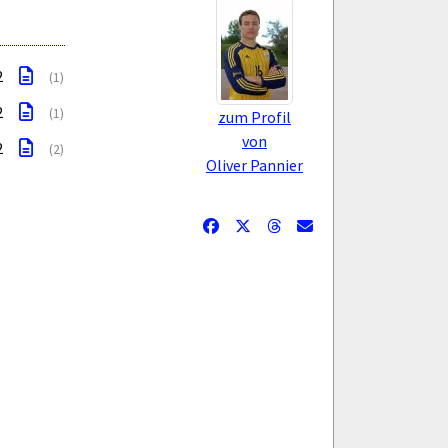
2
(1)
2
(1)
zum Profil
von
2
(2)
Oliver Pannier