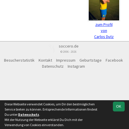
zum Profil
von
Carlos Dutz
soccero.de
© 2006 - 2026
Besucherstatistik
Kontakt
Impressum
Geburtstage
Facebook
Datenschutz
Instagram
Diese Webseite verwendet Cookies, um Dir den bestmöglichen
OK
Service bieten zu können. Entsprechende Informationen findest
Du unter
Datenschutz
.
Mit der Nutzung der Webseite erklärst Du Dich mit der
Verwendung von Cookies einverstanden.