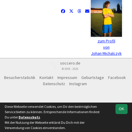
zum Profil
von
Johan Michalczyk
soccero.de
© 2006 - 2026
Besucherstatistik
Kontakt
Impressum
Geburtstage
Facebook
Datenschutz
Instagram
Diese Webseite verwendet Cookies, um Dir den bestmöglichen
OK
Service bieten zu können. Entsprechende Informationen findest
Du unter
Datenschutz
.
Mit der Nutzung der Webseite erklärst Du Dich mit der
Verwendung von Cookies einverstanden.