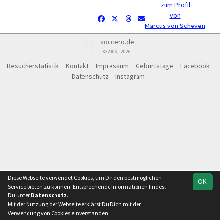
zum Profil
von
Marcus von Scheven
soccero.de
© 2006 - 2026
Besucherstatistik
Kontakt
Impressum
Geburtstage
Facebook
Datenschutz
Instagram
Diese Webseite verwendet Cookies, um Dir den bestmöglichen
OK
Service bieten zu können. Entsprechende Informationen findest
Du unter
Datenschutz
.
Mit der Nutzung der Webseite erklärst Du Dich mit der
Verwendung von Cookies einverstanden.