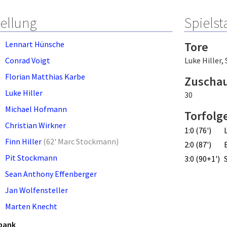
tellung
Spielsta
Lennart Hünsche
Tore
Conrad Voigt
Luke Hiller
,
Florian Matthias Karbe
Zuscha
Luke Hiller
30
Michael Hofmann
Torfolg
Christian Wirkner
1:0 (76')
Finn Hiller
(
62' Marc Stockmann
)
2:0 (87')
Pit Stockmann
3:0 (90+1')
Sean Anthony Effenberger
Jan Wolfensteller
Marten Knecht
bank