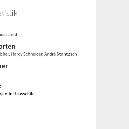
tistik
usschild
arten
ebber
,
Hardy Schneider
,
Andre Stantzsch
uer
e
jamin Hausschild