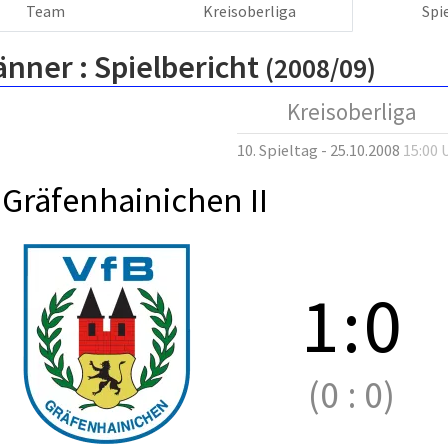
Team
Kreisoberliga
Spi
änner :
Spielbericht
(2008/09)
Kreisoberliga
10. Spieltag - 25.10.2008
15:00 
 Gräfenhainichen II
1
:
0
(0
:
0)