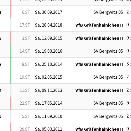
2 
8
6.ST
Sa, 30.09.2017
SV Bergwitz 05
0 
17.ST
Sa, 28.04.2018
VfB Gräfenhainichen II
0 
6
3.ST
Sa, 12.09.2015
VfB Gräfenhainichen II
0 
14.ST
Sa, 19.03.2016
SV Bergwitz 05
3 
5
8.ST
Sa, 25.10.2014
VfB Gräfenhainichen II
2 
19.ST
Sa, 02.05.2015
SV Bergwitz 05
2 
4
11.ST
Sa, 09.11.2013
VfB Gräfenhainichen II
5 
22.ST
Sa, 17.05.2014
SV Bergwitz 05
2 
1
5.ST
Sa, 11.09.2010
SV Bergwitz 05
0 
20.ST
Sa, 05.03.2011
VfB Gräfenhainichen II