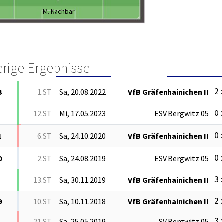
M. Nachbar
erige Ergebnisse
2 
3
1.ST
Sa, 20.08.2022
VfB Gräfenhainichen II
0 
12.ST
Mi, 17.05.2023
ESV Bergwitz 05
0 
1
6.ST
Sa, 24.10.2020
VfB Gräfenhainichen II
0 
0
2.ST
Sa, 24.08.2019
ESV Bergwitz 05
3 
13.ST
Sa, 30.11.2019
VfB Gräfenhainichen II
2 
9
10.ST
Sa, 10.11.2018
VfB Gräfenhainichen II
3 
21.ST
Sa, 25.05.2019
SV Bergwitz 05