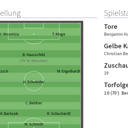
tellung
Spielsta
Tore
Benjamin Ha
D. Wosnitza
T. Kluge
Gelbe K
Christian B
B. Hausschild
(75' M. Mieseler)
Zuscha
tzsch
M. Engelhardt
19
H. Schneider
Torfolg
1:0 (70')
Ben
C. Bebber
M. Bartosik
R. Schuchardt
M. Schmidt