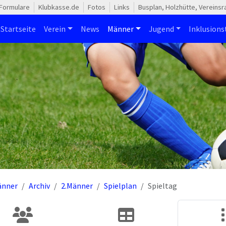
Formulare
Klubkasse.de
Fotos
Links
Busplan, Holzhütte, Vereins
Startseite
Verein
News
Männer
Jugend
Inklusion
änner
Archiv
2.Männer
Spielplan
Spieltag