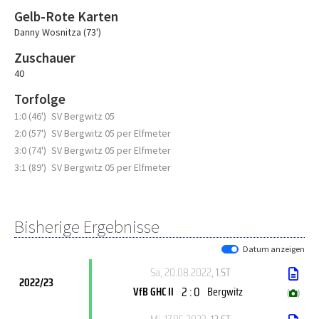
Gelb-Rote Karten
Danny Wosnitza (73')
Zuschauer
40
Torfolge
1:0 (46')
SV Bergwitz 05
2:0 (57')
SV Bergwitz 05 per Elfmeter
3:0 (74')
SV Bergwitz 05 per Elfmeter
3:1 (89')
SV Bergwitz 05 per Elfmeter
Bisherige Ergebnisse
Datum anzeigen
Sa, 20.08.2022
, 1.ST
2022/23
2 : 0
VfB GHC II
Bergwitz
(
)