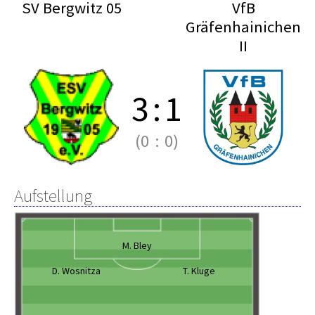
SV Bergwitz 05
VfB
Gräfenhainichen
II
3
:
1
(0
:
0)
Aufstellung
M. Bley
D. Wosnitza
T. Kluge