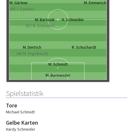
M. Gärtner
M. Emmerich
(80' T. Sander)
M. Bartosik
H. Schneider
(52' R. Schrader)
M. Dietrich
R. Schuchardt
(46' M. Engelhardt)
M. Schmidt
M. Burmeister
Spielstatistik
Tore
Michael Schmidt
Gelbe Karten
Hardy Schneider