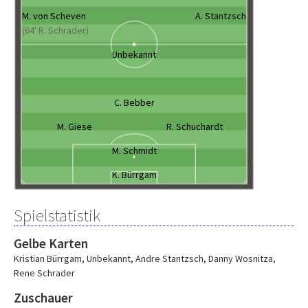
M. von Scheven
A. Stantzsch
(64' R. Schrader)
Unbekannt
C. Bebber
M. Giese
R. Schuchardt
M. Schmidt
K. Bürrgam
Spielstatistik
Gelbe Karten
Kristian Bürrgam
,
Unbekannt
,
Andre Stantzsch
,
Danny Wosnitza
,
Rene Schrader
Zuschauer