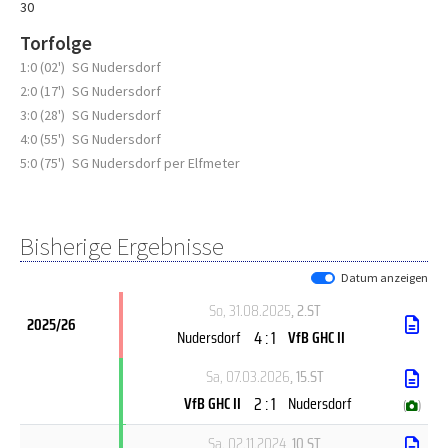
30
Torfolge
1:0 (02')
SG Nudersdorf
2:0 (17')
SG Nudersdorf
3:0 (28')
SG Nudersdorf
4:0 (55')
SG Nudersdorf
5:0 (75')
SG Nudersdorf per Elfmeter
Bisherige Ergebnisse
Datum anzeigen
So, 31.08.2025
, 2.ST
2025/26
4 : 1
Nudersdorf
VfB GHC II
Sa, 07.03.2026
, 15.ST
2 : 1
VfB GHC II
Nudersdorf
(
)
Sa, 02.11.2024
, 10.ST