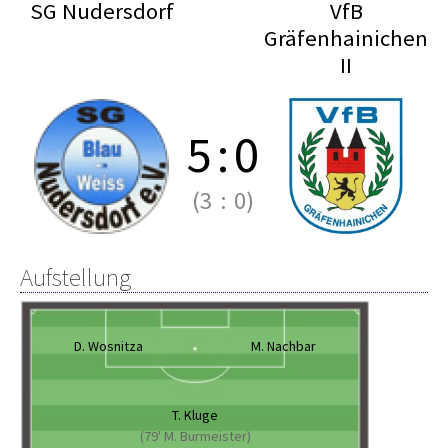
SG Nudersdorf
VfB
Gräfenhainichen
II
5
:
0
(3
:
0)
Aufstellung
D. Wosnitza
M. Nachbar
T. Kluge
(79' M. Burmeister)