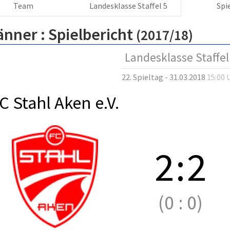
Team
Landesklasse Staffel 5
Spi
änner :
Spielbericht
(2017/18)
Landesklasse Staffel
22. Spieltag - 31.03.2018
15:00 
C Stahl Aken e.V.
2
:
2
(0
:
0)