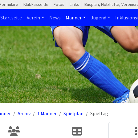
Formulare
Klubkasse.de
Fotos
Links
Busplan, Holzhütte, Vereins
Startseite
Verein
News
Männer
Jugend
Inklusion
änner
Archiv
1.Männer
Spielplan
Spieltag