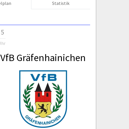
elplan
Statistik
 5
Uhr
VfB Gräfenhainichen