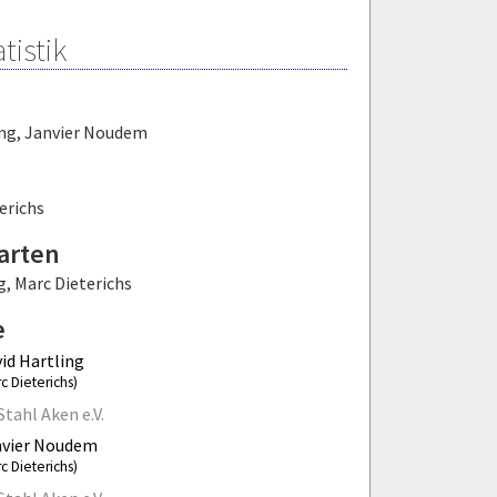
tistik
ing
,
Janvier Noudem
erichs
arten
g
,
Marc Dieterichs
e
id Hartling
c Dieterichs)
Stahl Aken e.V.
nvier Noudem
c Dieterichs)