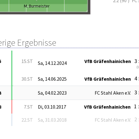
2:2 (90')
FC 
M. Burmeister
erige Ergebnisse
3 
5
15.ST
VfB Gräfenhainichen
Sa, 14.12.2024
(
4 
30.ST
Sa, 14.06.2025
VfB Gräfenhainichen
3 
3
Sa, 04.02.2023
FC Stahl Aken e.V.
1 
8
7.ST
Di, 03.10.2017
VfB Gräfenhainichen
2 
22.ST
Sa, 31.03.2018
FC Stahl Aken e.V.