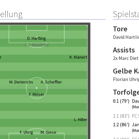
tellung
Spielsta
Tore
David Hartl
D. Hartling
(' J. Noudem)
Assists
r
K. Klanert
2x Marc Diet
Gelbe K
Florian Uhri
M. Dieterichs
A. Scheffler
Torfolg
F. Möser
0:1 (79')
Dav
(Mar
1:1 (83')
FC 
L. Hiller
1:2 (86')
Ja
(Mar
F. Uhrig
M. Giese