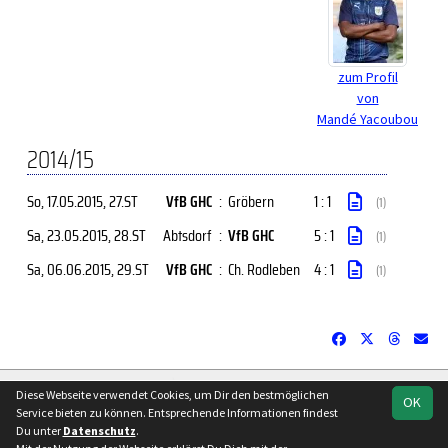
zum Profil
von
Mandé Yacoubou
2014/15
So, 17.05.2015
, 27.ST
VfB GHC
:
Gröbern
1 : 1
(1)
Sa, 23.05.2015
, 28.ST
Abtsdorf
:
VfB GHC
5 : 1
(1)
Sa, 06.06.2015
, 29.ST
VfB GHC
:
Ch. Rodleben
4 : 1
(1)
soccero.de
Diese Webseite verwendet Cookies, um Dir den bestmöglichen
OK
© 2006 - 2026
Service bieten zu können. Entsprechende Informationen findest
Du unter
Datenschutz
.
Besucherstatistik
Kontakt
Impressum
Geburtstage
Facebook