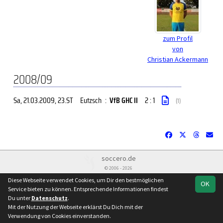
zum Profil
von
Christian Ackermann
2008/09
Sa, 21.03.2009
, 23.ST
Eutzsch
:
VfB GHC II
2 : 1
(1)
soccero.de
© 2006 - 2026
Diese Webseite verwendet Cookies, um Dir den bestmöglichen
Besucherstatistik
Kontakt
Impressum
Geburtstage
Facebook
OK
Service bieten zu können. Entsprechende Informationen findest
Datenschutz
Instagram
Du unter
Datenschutz
.
Mit der Nutzung der Webseite erklärst Du Dich mit der
Verwendung von Cookies einverstanden.