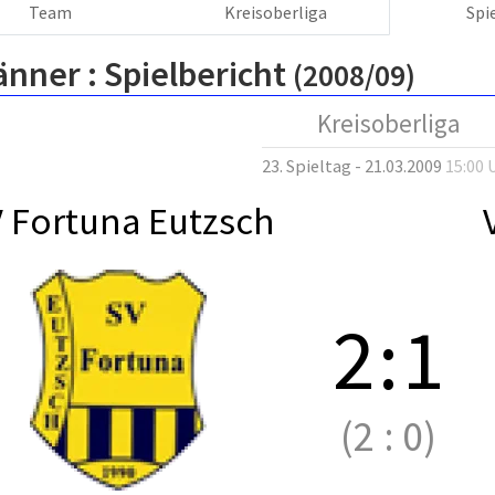
Team
Kreisoberliga
Spi
änner :
Spielbericht
(2008/09)
Kreisoberliga
23. Spieltag - 21.03.2009
15:00 
 Fortuna Eutzsch
2
:
1
(2
:
0)