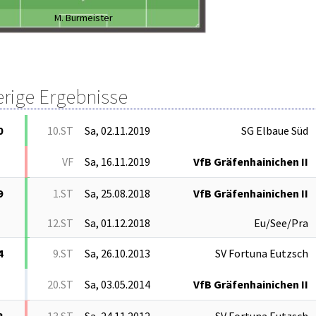
M. Burmeister
erige Ergebnisse
0
10.ST
Sa, 02.11.2019
SG Elbaue Süd
VF
Sa, 16.11.2019
VfB Gräfenhainichen II
9
1.ST
Sa, 25.08.2018
VfB Gräfenhainichen II
12.ST
Sa, 01.12.2018
Eu/See/Pra
4
9.ST
Sa, 26.10.2013
SV Fortuna Eutzsch
20.ST
Sa, 03.05.2014
VfB Gräfenhainichen II
3
13.ST
Sa, 24.11.2012
SV Fortuna Eutzsch