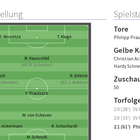
tellung
Spielsta
Tore
D. Wosnitza
T. Kluge
Philipp Pra
Gelbe K
B. Hausschild
Christian A
(63' R. Schrader)
Hardy Schne
rich
R. Dittrich
Zuscha
 Schneider)
(82' C. Bebber)
50
P. Prautzsch
Torfolg
1:0 (28')
SV 
M. von Scheven
2:0 (33')
SV 
. Ackermann
R. Schuchardt
2:1 (61')
Phi
M. Schmidt