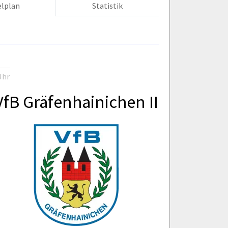
elplan
Statistik
Uhr
VfB Gräfenhainichen II