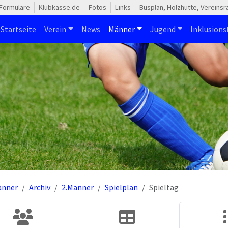
Formulare
Klubkasse.de
Fotos
Links
Busplan, Holzhütte, Vereins
Startseite
Verein
News
Männer
Jugend
Inklusion
änner
Archiv
2.Männer
Spielplan
Spieltag