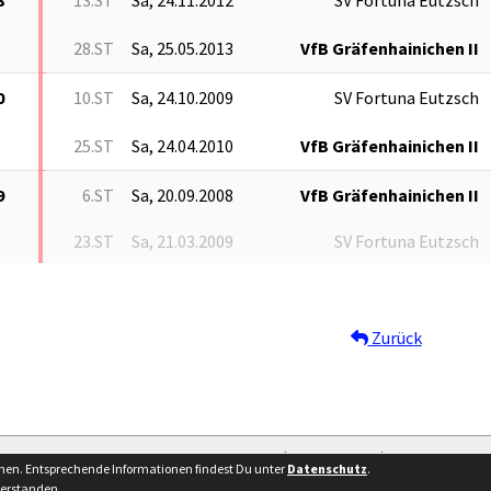
28.ST
Sa, 25.05.2013
VfB Gräfenhainichen II
0
10.ST
Sa, 24.10.2009
SV Fortuna Eutzsch
25.ST
Sa, 24.04.2010
VfB Gräfenhainichen II
9
6.ST
Sa, 20.09.2008
VfB Gräfenhainichen II
23.ST
Sa, 21.03.2009
SV Fortuna Eutzsch
Zurück
Besucherstatistik
Kontakt
Impressum
nnen. Entsprechende Informationen findest Du unter
Datenschutz
.
verstanden.