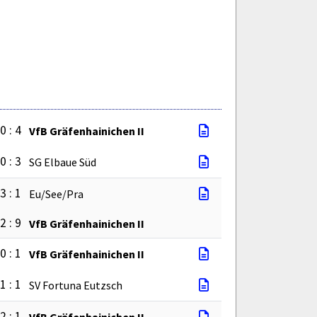
0 : 4
VfB Gräfenhainichen II
0 : 3
SG Elbaue Süd
3 : 1
Eu/See/Pra
2 : 9
VfB Gräfenhainichen II
0 : 1
VfB Gräfenhainichen II
1 : 1
SV Fortuna Eutzsch
2 : 1
VfB Gräfenhainichen II