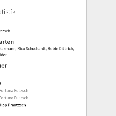
tistik
utzsch
arten
ckermann
,
Rico Schuchardt
,
Robin Dittrich
,
ider
uer
e
Fortuna Eutzsch
Fortuna Eutzsch
lipp Prautzsch