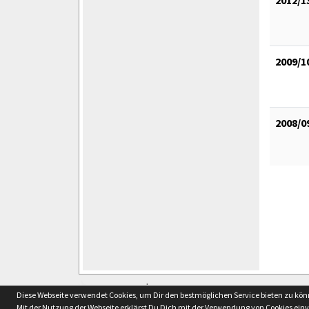
2009/1
2008/0
soccero.de
Diese Webseite verwendet Cookies, um Dir den bestmöglichen Service bieten zu kö
© 2006 - 2026
Mit der Nutzung der Webseite erklärst Du Dich mit der Verwendung von Cookies ein