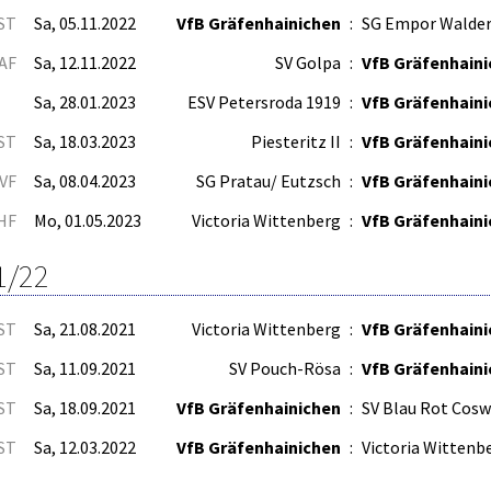
.ST
Sa, 05.11.2022
VfB Gräfenhainichen
:
SG Empor Walde
AF
Sa, 12.11.2022
SV Golpa
:
VfB Gräfenhain
Sa, 28.01.2023
ESV Petersroda 1919
:
VfB Gräfenhain
.ST
Sa, 18.03.2023
Piesteritz II
:
VfB Gräfenhain
VF
Sa, 08.04.2023
SG Pratau/ Eutzsch
:
VfB Gräfenhain
HF
Mo, 01.05.2023
Victoria Wittenberg
:
VfB Gräfenhain
1/22
.ST
Sa, 21.08.2021
Victoria Wittenberg
:
VfB Gräfenhain
.ST
Sa, 11.09.2021
SV Pouch-Rösa
:
VfB Gräfenhain
.ST
Sa, 18.09.2021
VfB Gräfenhainichen
:
SV Blau Rot Cosw
.ST
Sa, 12.03.2022
VfB Gräfenhainichen
:
Victoria Wittenb