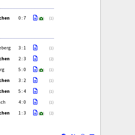
ichen
0 : 7
(1)
(
)
eberg
3 : 1
(1)
ichen
2 : 3
(2)
erg
5 : 0
(1)
(
)
ichen
3 : 2
(1)
ichen
5 : 4
(1)
sch
4 : 0
(1)
ichen
1 : 3
(2)
(
)