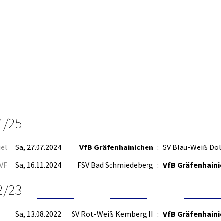
4/25
iel
Sa, 27.07.2024
VfB Gräfenhainichen
:
SV Blau-Weiß Döl
VF
Sa, 16.11.2024
FSV Bad Schmiedeberg
:
VfB Gräfenhain
2/23
Sa, 13.08.2022
SV Rot-Weiß Kemberg II
:
VfB Gräfenhaini