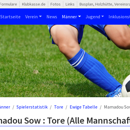
Formulare
Klubkasse.de
Fotos
Links
Busplan, Holzhütte, Vereins
Startseite
Verein
News
Männer
Jugend
Inklusion
änner
Spielerstatistik
Tore
Ewige Tabelle
Mamadou So
adou Sow : Tore (Alle Mannschaf