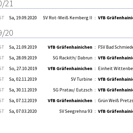
0/21
.ST
Sa, 19.09.2020
SV Rot-Weiß Kemberg II
:
VfB Gräfenhain
9/20
.ST
Sa, 21.09.2019
VfB Gräfenhainichen
:
FSV Bad Schmied
.ST
Sa, 28.09.2019
SG Rackith/ Dabrun
:
VfB Gräfenhain
.ST
So, 27.10.2019
VfB Gräfenhainichen
:
Einheit Wittenb
.ST
Sa, 02.11.2019
SV Turbine
:
VfB Gräfenhain
.ST
Sa, 30.11.2019
SG Pratau/ Eutzsch
:
VfB Gräfenhain
.ST
Sa, 07.12.2019
VfB Gräfenhainichen
:
Grün Weiß Pretz
.ST
Sa, 07.03.2020
SV Seegrehna 93
:
VfB Gräfenhain