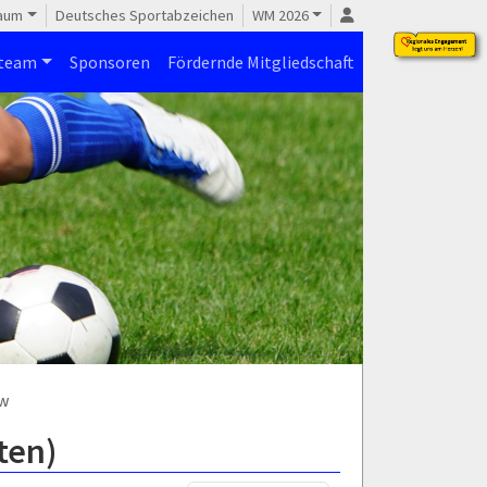
raum
Deutsches Sportabzeichen
WM 2026
steam
Sponsoren
Fördernde Mitgliedschaft
w
ten)