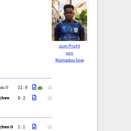
zum Profil
von
Mamadou Sow
au II
11 : 0
(2)
(
)
ichen
0 : 2
(1)
chen II
1 : 1
(1)