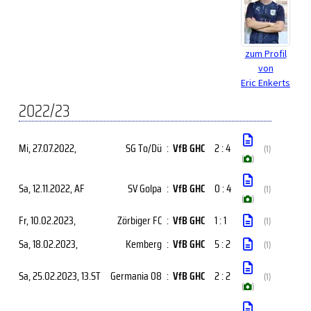
zum Profil
von
Eric Enkerts
2022/23
Mi, 27.07.2022
,
SG To/Dü
:
VfB GHC
2 : 4
(1)
(
)
Sa, 12.11.2022
, AF
SV Golpa
:
VfB GHC
0 : 4
(1)
(
)
Fr, 10.02.2023
,
Zörbiger FC
:
VfB GHC
1 : 1
(1)
Sa, 18.02.2023
,
Kemberg
:
VfB GHC
5 : 2
(1)
Sa, 25.02.2023
, 13.ST
Germania 08
:
VfB GHC
2 : 2
(1)
(
)