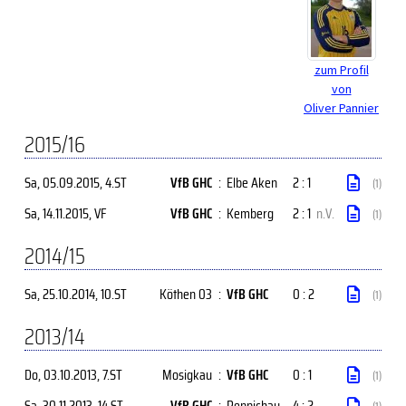
zum Profil
von
Oliver Pannier
2015/16
Sa, 05.09.2015
, 4.ST
VfB GHC
:
Elbe Aken
2 : 1
(1)
Sa, 14.11.2015
, VF
VfB GHC
:
Kemberg
2 : 1
n.V.
(1)
2014/15
Sa, 25.10.2014
, 10.ST
Köthen 03
:
VfB GHC
0 : 2
(1)
2013/14
Do, 03.10.2013
, 7.ST
Mosigkau
:
VfB GHC
0 : 1
(1)
Sa, 30.11.2013
, 14.ST
VfB GHC
:
Reppichau
4 : 2