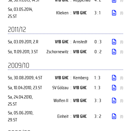
(1)
Sa, 03.05.2014
,
Klieken
:
VfB GHC
3 : 1
(1)
25.ST
2011/12
Sa, 03.09.2011
, 2.R
VfB GHC
:
Arnstedt
0 : 3
(1)
So, 11.09.2011
, 3.ST
Zschornewitz
:
VfB GHC
0 : 2
(1)
2009/10
So, 30.08.2009
, 4.ST
VfB GHC
:
Kemberg
1 : 3
(1)
Sa, 10.04.2010
, 23.ST
SV Gölzau
:
VfB GHC
1 : 3
(1)
Sa, 24.04.2010
,
Wolfen II
:
VfB GHC
3 : 3
(1)
25.ST
Sa, 05.06.2010
,
Einheit
:
VfB GHC
3 : 2
(1)
29.ST