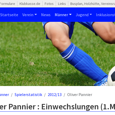
Formulare
Klubkasse.de
Fotos
Links
Busplan, Holzhütte, Vereins
Startseite
Verein
News
Männer
Jugend
Inklusion
änner
Spielerstatistik
2012/13
Oliver Pannier
er Pannier : Einwechslungen (1.