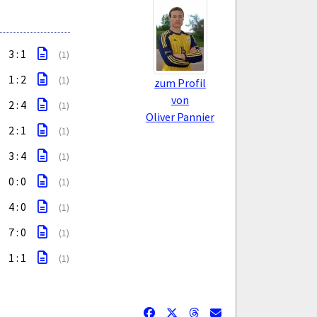
3 : 1
(1)
1 : 2
(1)
zum Profil
von
2 : 4
(1)
Oliver Pannier
2 : 1
(1)
3 : 4
(1)
0 : 0
(1)
4 : 0
(1)
7 : 0
(1)
1 : 1
(1)