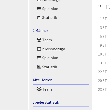
201
Spielplan
Statistik
1.ST
3.ST
2.Männer
5.ST
Team
9.ST
Kreisoberliga
10.ST
Spielplan
13.ST
Statistik
22.ST
Alte Herren
20.ST
Team
23.ST
Spielerstatistik