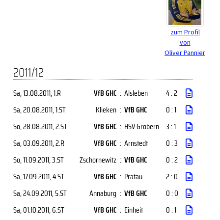
zum Profil
von
Oliver Pannier
2011/12
Sa, 13.08.2011
, 1.R
VfB GHC
:
Alsleben
4 : 2
Sa, 20.08.2011
, 1.ST
Klieken
:
VfB GHC
0 : 1
So, 28.08.2011
, 2.ST
VfB GHC
:
HSV Gröbern
3 : 1
Sa, 03.09.2011
, 2.R
VfB GHC
:
Arnstedt
0 : 3
So, 11.09.2011
, 3.ST
Zschornewitz
:
VfB GHC
0 : 2
Sa, 17.09.2011
, 4.ST
VfB GHC
:
Pratau
2 : 0
Sa, 24.09.2011
, 5.ST
Annaburg
:
VfB GHC
0 : 0
Sa, 01.10.2011
, 6.ST
VfB GHC
:
Einheit
0 : 1