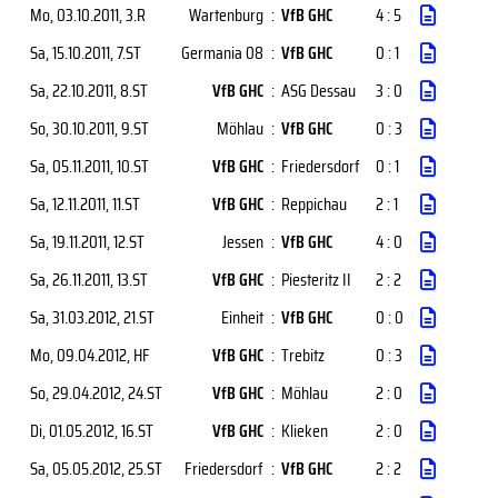
Mo, 03.10.2011
, 3.R
Wartenburg
:
VfB GHC
4 : 5
Sa, 15.10.2011
, 7.ST
Germania 08
:
VfB GHC
0 : 1
Sa, 22.10.2011
, 8.ST
VfB GHC
:
ASG Dessau
3 : 0
So, 30.10.2011
, 9.ST
Möhlau
:
VfB GHC
0 : 3
Sa, 05.11.2011
, 10.ST
VfB GHC
:
Friedersdorf
0 : 1
Sa, 12.11.2011
, 11.ST
VfB GHC
:
Reppichau
2 : 1
Sa, 19.11.2011
, 12.ST
Jessen
:
VfB GHC
4 : 0
Sa, 26.11.2011
, 13.ST
VfB GHC
:
Piesteritz II
2 : 2
Sa, 31.03.2012
, 21.ST
Einheit
:
VfB GHC
0 : 0
Mo, 09.04.2012
, HF
VfB GHC
:
Trebitz
0 : 3
So, 29.04.2012
, 24.ST
VfB GHC
:
Möhlau
2 : 0
Di, 01.05.2012
, 16.ST
VfB GHC
:
Klieken
2 : 0
Sa, 05.05.2012
, 25.ST
Friedersdorf
:
VfB GHC
2 : 2