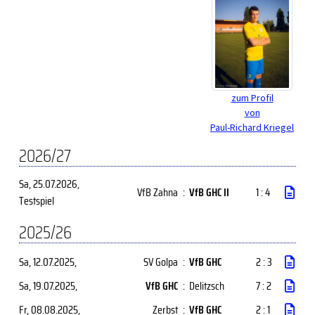
zum Profil
von
Paul-Richard Kriegel
2026/27
Sa, 25.07.2026
,
VfB Zahna
:
VfB GHC II
1 : 4
Testspiel
2025/26
Sa, 12.07.2025
,
SV Golpa
:
VfB GHC
2 : 3
Sa, 19.07.2025
,
VfB GHC
:
Delitzsch
7 : 2
Fr, 08.08.2025
,
Zerbst
:
VfB GHC
2 : 1