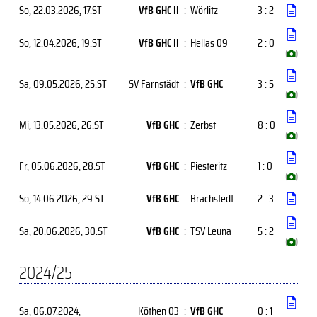
So, 22.03.2026
, 17.ST
VfB GHC II
:
Wörlitz
3 : 2
So, 12.04.2026
, 19.ST
VfB GHC II
:
Hellas 09
2 : 0
(
)
Sa, 09.05.2026
, 25.ST
SV Farnstädt
:
VfB GHC
3 : 5
(
)
Mi, 13.05.2026
, 26.ST
VfB GHC
:
Zerbst
8 : 0
(
)
Fr, 05.06.2026
, 28.ST
VfB GHC
:
Piesteritz
1 : 0
(
)
So, 14.06.2026
, 29.ST
VfB GHC
:
Brachstedt
2 : 3
Sa, 20.06.2026
, 30.ST
VfB GHC
:
TSV Leuna
5 : 2
(
)
2024/25
Sa, 06.07.2024
,
Köthen 03
:
VfB GHC
0 : 1