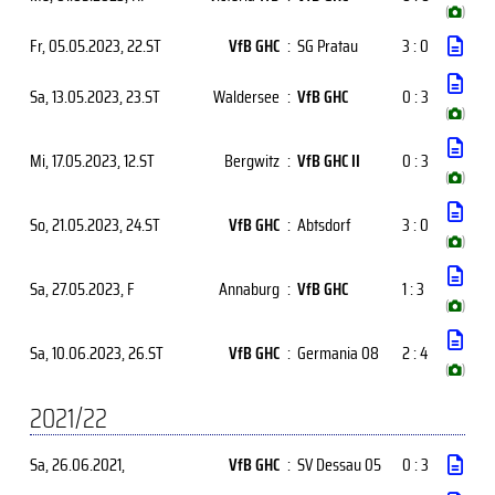
(
)
Fr, 05.05.2023
, 22.ST
VfB GHC
:
SG Pratau
3 : 0
Sa, 13.05.2023
, 23.ST
Waldersee
:
VfB GHC
0 : 3
(
)
Mi, 17.05.2023
, 12.ST
Bergwitz
:
VfB GHC II
0 : 3
(
)
So, 21.05.2023
, 24.ST
VfB GHC
:
Abtsdorf
3 : 0
(
)
Sa, 27.05.2023
, F
Annaburg
:
VfB GHC
1 : 3
(
)
Sa, 10.06.2023
, 26.ST
VfB GHC
:
Germania 08
2 : 4
(
)
2021/22
Sa, 26.06.2021
,
VfB GHC
:
SV Dessau 05
0 : 3