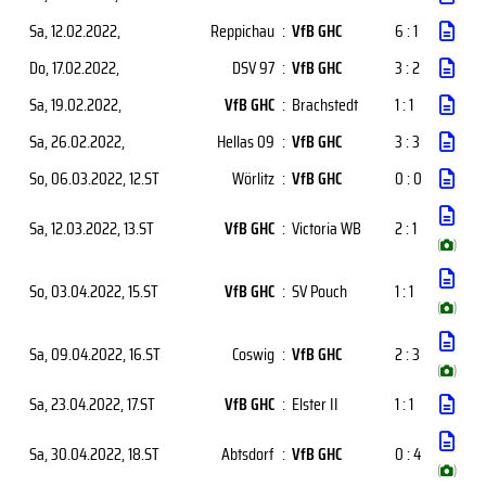
Sa, 12.02.2022
,
Reppichau
:
VfB GHC
6 : 1
Do, 17.02.2022
,
DSV 97
:
VfB GHC
3 : 2
Sa, 19.02.2022
,
VfB GHC
:
Brachstedt
1 : 1
Sa, 26.02.2022
,
Hellas 09
:
VfB GHC
3 : 3
So, 06.03.2022
, 12.ST
Wörlitz
:
VfB GHC
0 : 0
Sa, 12.03.2022
, 13.ST
VfB GHC
:
Victoria WB
2 : 1
(
)
So, 03.04.2022
, 15.ST
VfB GHC
:
SV Pouch
1 : 1
(
)
Sa, 09.04.2022
, 16.ST
Coswig
:
VfB GHC
2 : 3
(
)
Sa, 23.04.2022
, 17.ST
VfB GHC
:
Elster II
1 : 1
Sa, 30.04.2022
, 18.ST
Abtsdorf
:
VfB GHC
0 : 4
(
)