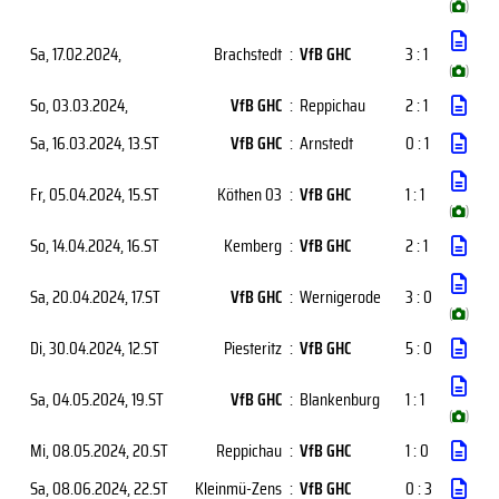
(
)
Sa, 17.02.2024
,
Brachstedt
:
VfB GHC
3 : 1
(
)
So, 03.03.2024
,
VfB GHC
:
Reppichau
2 : 1
Sa, 16.03.2024
, 13.ST
VfB GHC
:
Arnstedt
0 : 1
Fr, 05.04.2024
, 15.ST
Köthen 03
:
VfB GHC
1 : 1
(
)
So, 14.04.2024
, 16.ST
Kemberg
:
VfB GHC
2 : 1
Sa, 20.04.2024
, 17.ST
VfB GHC
:
Wernigerode
3 : 0
(
)
Di, 30.04.2024
, 12.ST
Piesteritz
:
VfB GHC
5 : 0
Sa, 04.05.2024
, 19.ST
VfB GHC
:
Blankenburg
1 : 1
(
)
Mi, 08.05.2024
, 20.ST
Reppichau
:
VfB GHC
1 : 0
Sa, 08.06.2024
, 22.ST
Kleinmü-Zens
:
VfB GHC
0 : 3