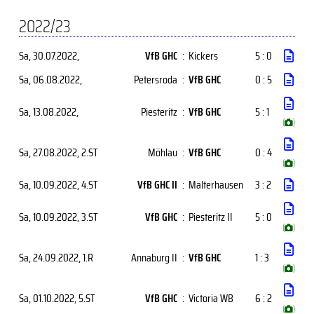
2022/23
Sa, 30.07.2022
,
VfB GHC
:
Kickers
5 : 0
Sa, 06.08.2022
,
Petersroda
:
VfB GHC
0 : 5
Sa, 13.08.2022
,
Piesteritz
:
VfB GHC
5 : 1
(
)
Sa, 27.08.2022
, 2.ST
Möhlau
:
VfB GHC
0 : 4
(
)
Sa, 10.09.2022
, 4.ST
VfB GHC II
:
Malterhausen
3 : 2
Sa, 10.09.2022
, 3.ST
VfB GHC
:
Piesteritz II
5 : 0
(
)
Sa, 24.09.2022
, 1.R
Annaburg II
:
VfB GHC
1 : 3
(
)
Sa, 01.10.2022
, 5.ST
VfB GHC
:
Victoria WB
6 : 2
(
)