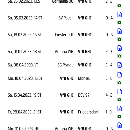
Sa, 25.02.2023
, 13.ST
Germania 08
:
VfB GHC
2 : 2
(
)
So, 05.03.2023
, 14.ST
SV Pouch
:
VfB GHC
0 : 4
(
)
Sa, 18.03.2023
, 16.ST
Piesteritz II
:
VfB GHC
0 : 6
(
)
Sa, 01.04.2023
, 18.ST
Victoria WB
:
VfB GHC
2 : 3
(
)
Sa, 08.04.2023
, VF
SG Pratau
:
VfB GHC
3 : 4
Mo, 10.04.2023
, 15.ST
VfB GHC
:
Möhlau
3 : 0
(
)
Sa, 15.04.2023
, 19.ST
VfB GHC
:
DSV 97
4 : 2
(
)
Fr, 28.04.2023
, 21.ST
VfB GHC
:
Friedersdorf
1 : 0
(
)
Mo, 01.05.2023
, HF
Victoria WB
:
VfB GHC
0 : 6