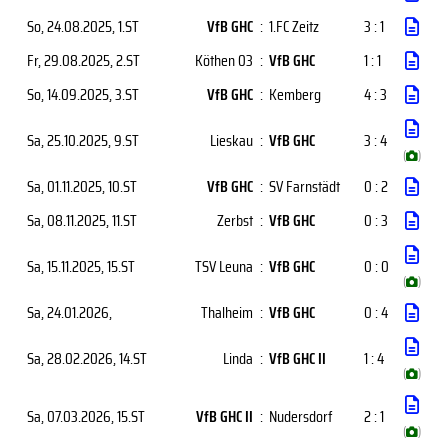
So, 24.08.2025
, 1.ST
VfB GHC
:
1.FC Zeitz
3 : 1
Fr, 29.08.2025
, 2.ST
Köthen 03
:
VfB GHC
1 : 1
So, 14.09.2025
, 3.ST
VfB GHC
:
Kemberg
4 : 3
Sa, 25.10.2025
, 9.ST
Lieskau
:
VfB GHC
3 : 4
(
)
Sa, 01.11.2025
, 10.ST
VfB GHC
:
SV Farnstädt
0 : 2
Sa, 08.11.2025
, 11.ST
Zerbst
:
VfB GHC
0 : 3
Sa, 15.11.2025
, 15.ST
TSV Leuna
:
VfB GHC
0 : 0
(
)
Sa, 24.01.2026
,
Thalheim
:
VfB GHC
0 : 4
Sa, 28.02.2026
, 14.ST
Linda
:
VfB GHC II
1 : 4
(
)
Sa, 07.03.2026
, 15.ST
VfB GHC II
:
Nudersdorf
2 : 1
(
)