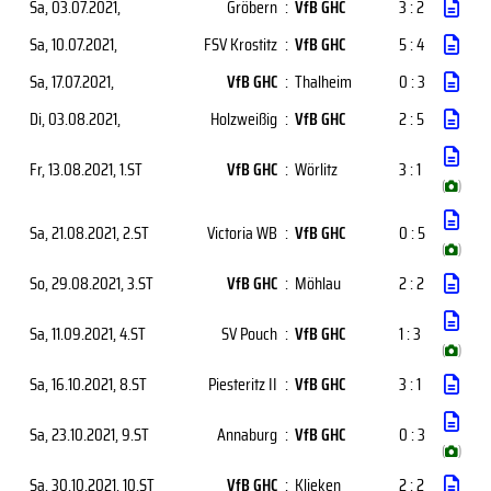
Sa, 03.07.2021
,
Gröbern
:
VfB GHC
3 : 2
Sa, 10.07.2021
,
FSV Krostitz
:
VfB GHC
5 : 4
Sa, 17.07.2021
,
VfB GHC
:
Thalheim
0 : 3
Di, 03.08.2021
,
Holzweißig
:
VfB GHC
2 : 5
Fr, 13.08.2021
, 1.ST
VfB GHC
:
Wörlitz
3 : 1
(
)
Sa, 21.08.2021
, 2.ST
Victoria WB
:
VfB GHC
0 : 5
(
)
So, 29.08.2021
, 3.ST
VfB GHC
:
Möhlau
2 : 2
Sa, 11.09.2021
, 4.ST
SV Pouch
:
VfB GHC
1 : 3
(
)
Sa, 16.10.2021
, 8.ST
Piesteritz II
:
VfB GHC
3 : 1
Sa, 23.10.2021
, 9.ST
Annaburg
:
VfB GHC
0 : 3
(
)
Sa, 30.10.2021
, 10.ST
VfB GHC
:
Klieken
2 : 2