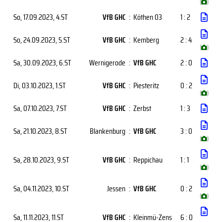
(
)
So, 17.09.2023
, 4.ST
VfB GHC
:
Köthen 03
1 : 2
So, 24.09.2023
, 5.ST
VfB GHC
:
Kemberg
2 : 4
(
)
Sa, 30.09.2023
, 6.ST
Wernigerode
:
VfB GHC
2 : 0
Di, 03.10.2023
, 1.ST
VfB GHC
:
Piesteritz
0 : 2
(
)
Sa, 07.10.2023
, 7.ST
VfB GHC
:
Zerbst
1 : 3
Sa, 21.10.2023
, 8.ST
Blankenburg
:
VfB GHC
3 : 0
(
)
Sa, 28.10.2023
, 9.ST
VfB GHC
:
Reppichau
1 : 1
(
)
Sa, 04.11.2023
, 10.ST
Jessen
:
VfB GHC
0 : 2
(
)
Sa, 11.11.2023
, 11.ST
VfB GHC
:
Kleinmü-Zens
6 : 0