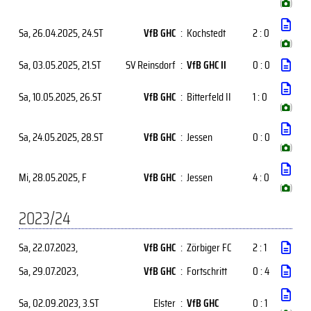
(
)
Sa, 26.04.2025
, 24.ST
VfB GHC
:
Kochstedt
2 : 0
(
)
Sa, 03.05.2025
, 21.ST
SV Reinsdorf
:
VfB GHC II
0 : 0
Sa, 10.05.2025
, 26.ST
VfB GHC
:
Bitterfeld II
1 : 0
(
)
Sa, 24.05.2025
, 28.ST
VfB GHC
:
Jessen
0 : 0
(
)
Mi, 28.05.2025
, F
VfB GHC
:
Jessen
4 : 0
(
)
2023/24
Sa, 22.07.2023
,
VfB GHC
:
Zörbiger FC
2 : 1
Sa, 29.07.2023
,
VfB GHC
:
Fortschritt
0 : 4
Sa, 02.09.2023
, 3.ST
Elster
:
VfB GHC
0 : 1