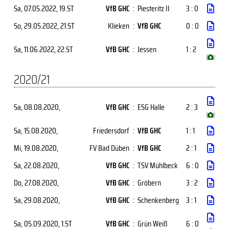
Sa, 07.05.2022
, 19.ST
VfB GHC
:
Piesteritz II
3 : 0
So, 29.05.2022
, 21.ST
Klieken
:
VfB GHC
0 : 0
Sa, 11.06.2022
, 22.ST
VfB GHC
:
Jessen
1 : 2
(
)
2020/21
Sa, 08.08.2020
,
VfB GHC
:
ESG Halle
2 : 3
(
)
Sa, 15.08.2020
,
Friedersdorf
:
VfB GHC
1 : 1
Mi, 19.08.2020
,
FV Bad Düben
:
VfB GHC
2 : 1
Sa, 22.08.2020
,
VfB GHC
:
TSV Mühlbeck
6 : 0
Do, 27.08.2020
,
VfB GHC
:
Gröbern
3 : 2
Sa, 29.08.2020
,
VfB GHC
:
Schenkenberg
3 : 1
Sa, 05.09.2020
, 1.ST
VfB GHC
:
Grün Weiß
6 : 0