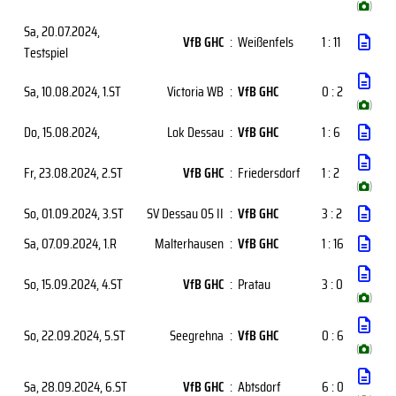
(
)
Sa, 20.07.2024
,
VfB GHC
:
Weißenfels
1 : 11
Testspiel
Sa, 10.08.2024
, 1.ST
Victoria WB
:
VfB GHC
0 : 2
(
)
Do, 15.08.2024
,
Lok Dessau
:
VfB GHC
1 : 6
Fr, 23.08.2024
, 2.ST
VfB GHC
:
Friedersdorf
1 : 2
(
)
So, 01.09.2024
, 3.ST
SV Dessau 05 II
:
VfB GHC
3 : 2
Sa, 07.09.2024
, 1.R
Malterhausen
:
VfB GHC
1 : 16
So, 15.09.2024
, 4.ST
VfB GHC
:
Pratau
3 : 0
(
)
So, 22.09.2024
, 5.ST
Seegrehna
:
VfB GHC
0 : 6
(
)
Sa, 28.09.2024
, 6.ST
VfB GHC
:
Abtsdorf
6 : 0