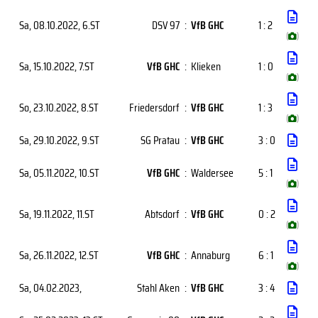
Sa, 08.10.2022
, 6.ST
DSV 97
:
VfB GHC
1 : 2
(
)
Sa, 15.10.2022
, 7.ST
VfB GHC
:
Klieken
1 : 0
(
)
So, 23.10.2022
, 8.ST
Friedersdorf
:
VfB GHC
1 : 3
(
)
Sa, 29.10.2022
, 9.ST
SG Pratau
:
VfB GHC
3 : 0
Sa, 05.11.2022
, 10.ST
VfB GHC
:
Waldersee
5 : 1
(
)
Sa, 19.11.2022
, 11.ST
Abtsdorf
:
VfB GHC
0 : 2
(
)
Sa, 26.11.2022
, 12.ST
VfB GHC
:
Annaburg
6 : 1
(
)
Sa, 04.02.2023
,
Stahl Aken
:
VfB GHC
3 : 4